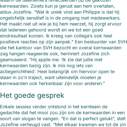
waarin de deelnemers reflecteerden op de gekozen
kernwaarden. Zoiets kun je gerust aan hem overlaten,
aldus Jozefine. “Wat ik uniek vind aan Philippe is dat hij
ongelofelijk sensitief is in de omgang met medewerkers.
Het maakt niet uit wie je bij hem neerzet, hij zorgt ervoor
dat iedereen gehoord wordt en we tot een goed
eindresultaat komen. Ik kreeg van collega’s ook heel
positieve reacties op zijn aanpak.” Een bestuurder van SVH
die het kantoor van SVH bezocht en overal kernwaarden
zag hangen reageerde ook, herinnert Jozefine zich
geamuseerd. “Hij appte me: ‘Ik zie dat jullie met
kernwaarden bezig zijn. Ik mis nog iets van
actiegerichtheid’. Heel belangrijk om hiervoor open te
staan in zo’n traject, want uiteindelijk moeten je
kernwaarden ook herkenbaar zijn voor anderen.”
Het goede gesprek
Enkele sessies verder ontstond in het kernteam de
gedachte dat het mooi zou zijn om de kernwaarden in een
soort van slogan te vangen. “En dat is perfect gelukt”, stelt
Jozefine verheugd vast. “Met elkaar kwamen we tot de zin