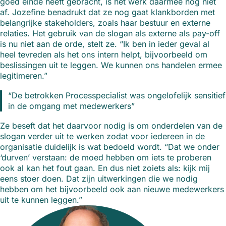
goed einde heeft gebracht, is het werk daarmee nog niet
af. Jozefine benadrukt dat ze nog gaat klankborden met
belangrijke stakeholders, zoals haar bestuur en externe
relaties. Het gebruik van de slogan als externe als pay-off
is nu niet aan de orde, stelt ze. “Ik ben in ieder geval al
heel tevreden als het ons intern helpt, bijvoorbeeld om
beslissingen uit te leggen. We kunnen ons handelen ermee
legitimeren.”
“De betrokken Processpecialist was ongelofelijk sensitief
in de omgang met medewerkers”
Ze beseft dat het daarvoor nodig is om onderdelen van de
slogan verder uit te werken zodat voor iedereen in de
organisatie duidelijk is wat bedoeld wordt. “Dat we onder
‘durven’ verstaan: de moed hebben om iets te proberen
ook al kan het fout gaan. En dus niet zoiets als: kijk mij
eens stoer doen. Dat zijn uitwerkingen die we nodig
hebben om het bijvoorbeeld ook aan nieuwe medewerkers
uit te kunnen leggen.”