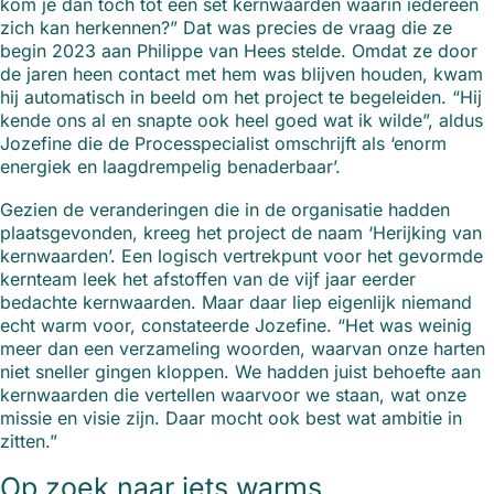
kom je dan toch tot een set kernwaarden waarin iedereen
zich kan herkennen?” Dat was precies de vraag die ze
begin 2023 aan Philippe van Hees stelde. Omdat ze door
de jaren heen contact met hem was blijven houden, kwam
hij automatisch in beeld om het project te begeleiden. “Hij
kende ons al en snapte ook heel goed wat ik wilde”, aldus
Jozefine die de Processpecialist omschrijft als ‘enorm
energiek en laagdrempelig benaderbaar’.
Gezien de veranderingen die in de organisatie hadden
plaatsgevonden, kreeg het project de naam ‘Herijking van
kernwaarden’. Een logisch vertrekpunt voor het gevormde
kernteam leek het afstoffen van de vijf jaar eerder
bedachte kernwaarden. Maar daar liep eigenlijk niemand
echt warm voor, constateerde Jozefine. “Het was weinig
meer dan een verzameling woorden, waarvan onze harten
niet sneller gingen kloppen. We hadden juist behoefte aan
kernwaarden die vertellen waarvoor we staan, wat onze
missie en visie zijn. Daar mocht ook best wat ambitie in
zitten.”
Op zoek naar iets warms