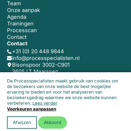
Team
Onze aanpak
Agenda
Trainingen
Processcan
Contact
Contact
+31 (0) 20 448 9844
info@processpecialisten.nl
Bisonspoor 3002-C901
3605 LT Maarssen
De Processpecialisten maakt gebruik van cookies om
de bezoekers van onze website de best mogelijke
Algemene voorwaarden
ervaring te bieden en voor het analyseren van
bezoekersgedrag waarmee we onze website kunnen
© 2026 De Processpecialisten. Alle rechten
verbeteren.
Lees verder
voorbehouden.
Realisatie website:
Studio
Voorkeuren aanpassen
Lemon
Afwijzen
Akkoord