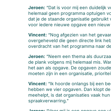
Jeroen:
“Dat is voor mij een duidelijk
helemaal geen programma optuigen voor
dat je de staande organisatie gebruikt
voor iedere nieuwe opgave een nieuw
Vincent:
“Nog afgezien van het gevaa
overgeheveld die geen directe link heb
overdracht van het programma naar de 
Jeroen:
“Neem een thema als duurzaamhe
de plank volgens mij helemaal mis. Want
het aan als opgave. De opgaven zoude
moeten zijn in een organisatie, priorite
Vincent:
“Ik hoorde onlangs bij een be
hebben we vier opgaven. Dan klopt de p
meehelpt, is dat organisaties vaak hun
spraakverwarring.”
Jeroen:
“Voor mij is een opgave een ui