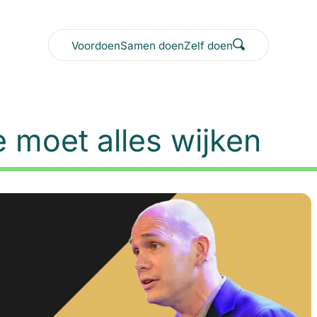
Voordoen
Samen doen
Zelf doen
 moet alles wijken