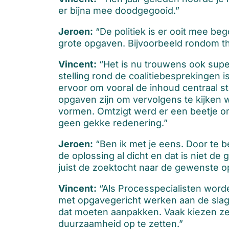
er bijna mee doodgegooid.”
Jeroen:
“De politiek is er ooit mee beg
grote opgaven. Bijvoorbeeld rondom th
Vincent:
“Het is nu trouwens ook super
stelling rond de coalitiebesprekingen is
ervoor om vooral de inhoud centraal s
opgaven zijn om vervolgens te kijken
vormen. Omtzigt werd er een beetje om
geen gekke redenering.”
Jeroen:
“Ben ik met je eens. Door te b
de oplossing al dicht en dat is niet de
juist de zoektocht naar de gewenste opl
Vincent:
“Als Processpecialisten word
met opgavegericht werken aan de slag w
dat moeten aanpakken. Vaak kiezen z
duurzaamheid op te zetten.”