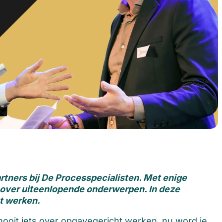
artners bij De Processpecialisten. Met enige
 over uiteenlopende onderwerpen. In deze
t werken.
nooit iets over opgavegericht werken, nu word je