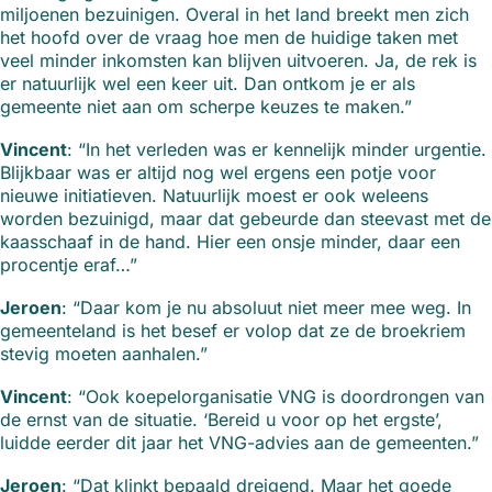
miljoenen bezuinigen. Overal in het land breekt men zich
het hoofd over de vraag hoe men de huidige taken met
veel minder inkomsten kan blijven uitvoeren. Ja, de rek is
er natuurlijk wel een keer uit. Dan ontkom je er als
gemeente niet aan om scherpe keuzes te maken.”
Vincent
: “In het verleden was er kennelijk minder urgentie.
Blijkbaar was er altijd nog wel ergens een potje voor
nieuwe initiatieven. Natuurlijk moest er ook weleens
worden bezuinigd, maar dat gebeurde dan steevast met de
kaasschaaf in de hand. Hier een onsje minder, daar een
procentje eraf…”
Jeroen
: “Daar kom je nu absoluut niet meer mee weg. In
gemeenteland is het besef er volop dat ze de broekriem
stevig moeten aanhalen.”
Vincent
: “Ook koepelorganisatie VNG is doordrongen van
de ernst van de situatie. ‘Bereid u voor op het ergste’,
luidde eerder dit jaar het VNG-advies aan de gemeenten.”
Jeroen
: “Dat klinkt bepaald dreigend. Maar het goede