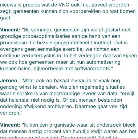
nieuws is precies wat de VNG ook met zoveel woorden
zegt: gemeenten kunnen zich voorbereiden op wat komen
gaat.”
Vincent
: “Bij sommige gemeenten zijn we al gestart met
grondige procesoptimalisaties aan de hand van een
processcan die bezuinigingspotentieel blootlegt. Dat is
overigens geen eenmalige exercitie, we richten een
continue verbetercyclus in. In het verlengde daarvan kijken
we ook hoe gemeenten meer uit hun automatisering
kunnen halen, bijvoorbeeld met softwarerobots.”
Jeroen
: “Maar ook op basaal niveau is er vaak nog
genoeg winst te behalen. We zien regelmatig situaties
waarin sprake is van meervoudige invoer van data, terwijl
dat helemaal niet nodig is. Of dat mensen bestanden
onderling afwijkend archiveren. Daarmee gaat veel tijd
verloren.”
Vincent
: “Ik ken een organisatie waar uit onderzoek bleek
dat mensen dertig procent van hun tijd kwijt waren aan het
opzoeken van informatie. Dertig procent! Tel uit je