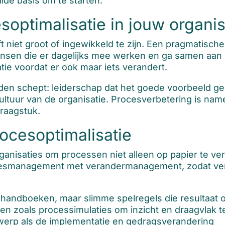
ide basis om te starten.
soptimalisatie in jouw organis
niet groot of ingewikkeld te zijn. Een pragmatische s
nsen die er dagelijks mee werken en ga samen aan de
ie voordat er ook maar iets verandert.
rden schept: leiderschap dat het goede voorbeeld ge
ultuur van de organisatie. Procesverbetering is nam
raagstuk.
ocesoptimalisatie
rganisaties om processen niet alleen op papier te v
cesmanagement met verandermanagement, zodat ver
 handboeken, maar slimme spelregels die resultaat 
en zoals processimulaties om inzicht en draagvlak t
werp als de implementatie en gedragsverandering