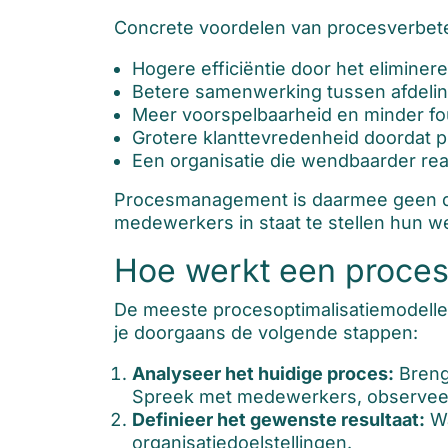
Concrete voordelen van procesverbeter
Hogere efficiëntie door het elimine
Betere samenwerking tussen afdeli
Meer voorspelbaarheid en minder fou
Grotere klanttevredenheid doordat 
Een organisatie die wendbaarder re
Procesmanagement is daarmee geen doe
medewerkers in staat te stellen hun w
Hoe werkt een proceso
De meeste procesoptimalisatiemodellen 
je doorgaans de volgende stappen:
Analyseer het huidige proces:
Breng 
Spreek met medewerkers, observeer 
Definieer het gewenste resultaat:
Wa
organisatiedoelstellingen.