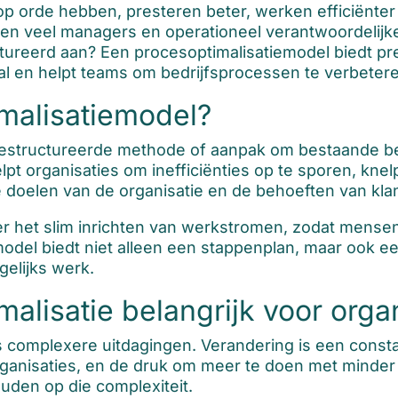
p orde hebben, presteren beter, werken efficiënter
n veel managers en operationeel verantwoordelijke
tureerd aan? Een procesoptimalisatiemodel biedt prec
l en helpt teams om bedrijfsprocessen te verbeteren
malisatiemodel?
gestructureerde methode of aanpak om bestaande bed
pt organisaties om inefficiënties op te sporen, kn
doelen van de organisatie en de behoeften van kla
ver het slim inrichten van werkstromen, zodat mens
odel biedt niet alleen een stappenplan, maar ook e
elijks werk.
alisatie belangrijk voor orga
s complexere uitdagingen. Verandering is een const
rganisaties, en de druk om meer te doen met minder
ouden op die complexiteit.