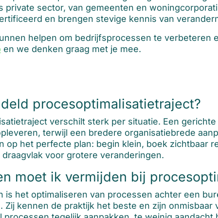
 als private sector, van gemeenten en woningcorpora
ecertificeerd en brengen stevige kennis van veran
kunnen helpen om bedrijfsprocessen te verbeteren en
p
en we denken graag met je mee.
eld procesoptimalisatietraject?
atietraject verschilt sterk per situatie. Een gericht
opleveren, terwijl een bredere organisatiebrede aa
n op het perfecte plan: begin klein, boek zichtbaar r
n draagvlak voor grotere veranderingen.
 moet ik vermijden bij procesopti
is het optimaliseren van processen achter een bu
 Zij kennen de praktijk het beste en zijn onmisbaar
eel processen tegelijk aanpakken, te weinig aandach