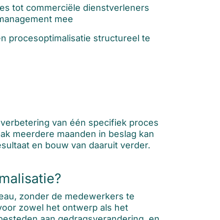
ties tot commerciële dienstverleners
dermanagement mee
 procesoptimalisatie structureel te
e verbetering van één specifiek proces
npak meerdere maanden in beslag kan
esultaat en bouw van daaruit verder.
malisatie?
reau, zonder de medewerkers te
 voor zowel het ontwerp als het
t besteden aan gedragsverandering, en