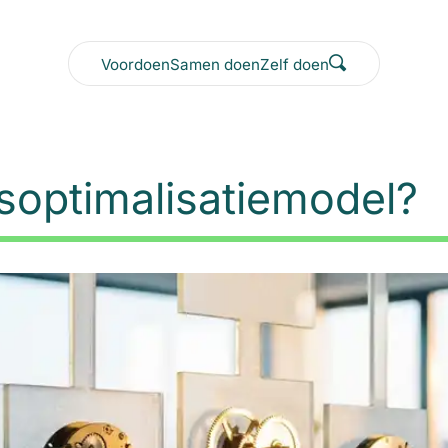
Voordoen
Samen doen
Zelf doen
esoptimalisatiemodel?