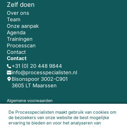
Zelf doen
Over ons
Team
Onze aanpak
Agenda
Trainingen
Processcan
Contact
Contact
+31 (0) 20 448 9844
info@processpecialisten.nl
Bisonspoor 3002-C901
3605 LT Maarssen
Algemene voorwaarden
De Processpecialisten maakt gebruik van cookies om
© 2026 De Processpecialisten. Alle rechten
de bezoekers van onze website de best mogelijke
voorbehouden.
Realisatie website:
Studio
ervaring te bieden en voor het analyseren van