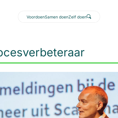
Voordoen
Samen doen
Zelf doen
rocesverbeteraar