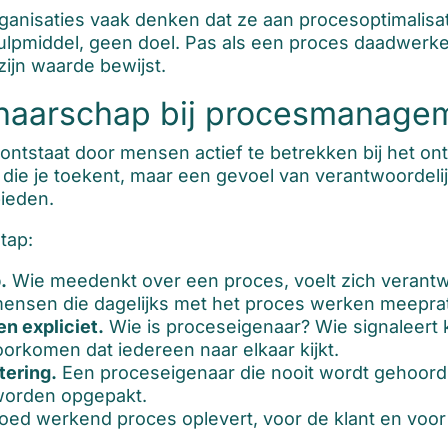
rganisaties vaak denken dat ze aan procesoptimalisa
pmiddel, geen doel. Pas als een proces daadwerkeli
ijn waarde bewijst.
enaarschap bij procesmanage
tstaat door mensen actief te betrekken bij het ont
 die je toekent, maar een gevoel van verantwoordelij
bieden.
tap:
.
Wie meedenkt over een proces, voelt zich verantwoo
ensen die dagelijks met het proces werken meeprate
n expliciet.
Wie is proceseigenaar? Wie signaleert 
rkomen dat iedereen naar elkaar kijkt.
tering.
Een proceseigenaar die nooit wordt gehoord, 
 worden opgepakt.
oed werkend proces oplevert, voor de klant en voor 