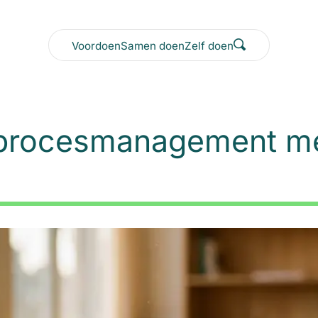
Voordoen
Samen doen
Zelf doen
 procesmanagement me