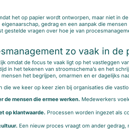
t het op papier wordt ontworpen, maar niet in de p
 in eigenaarschap, gedrag en een aanpak die mense
eest gestelde vragen over hoe je van procesmanagem
smanagement zo vaak in de p
jk omdat de focus te vaak ligt op het vastleggen va
n tijd in het tekenen van stroomschema’s en het sch
s mensen het begrijpen, omarmen en er dagelijks na
 die we keer op keer zien bij organisaties die vastl
r de mensen die ermee werken.
Medewerkers voele
iet op klantwaarde.
Processen worden ingezet als co
ultuur.
Een nieuw proces vraagt om ander gedrag, m