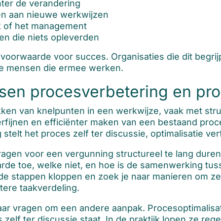
hter de verandering
nen aan nieuwe werkwijzen
k of het management
en die niets opleverden
voorwaarde voor succes. Organisaties die dit begrijp
de mensen die ermee werken.
ussen procesverbetering en pro
ken van knelpunten in een werkwijze, vaak met stru
erfijnen en efficiënter maken van een bestaand proce
 stelt het proces zelf ter discussie, optimalisatie verf
gen voor een vergunning structureel te lang duren. 
de toe, welke niet, en hoe is de samenwerking tuss
t de stappen kloppen en zoek je naar manieren om ze 
tere taakverdeling.
ar vragen om een andere aanpak. Procesoptimalisatie
zelf ter discussie staat. In de praktijk lopen ze rege