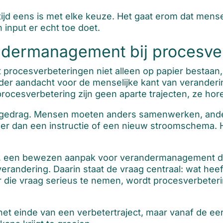
ltijd eens is met elke keuze. Het gaat erom dat men
n input er echt toe doet.
andermanagement bij procesve
rocesverbeteringen niet alleen op papier bestaan, m
r aandacht voor de menselijke kant van veranderi
cesverbetering zijn geen aparte trajecten, ze ho
aan gedrag. Mensen moeten anders samenwerken, an
r dan een instructie of een nieuw stroomschema. H
 een bewezen aanpak voor verandermanagement die 
everandering. Daarin staat de vraag centraal: wat h
 die vraag serieus te nemen, wordt procesverbeteri
t einde van een verbetertraject, maar vanaf de eer