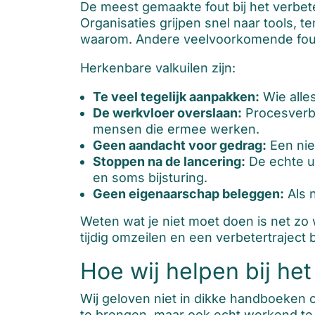
De meest gemaakte fout bij het verbet
Organisaties grijpen snel naar tools, 
waarom. Andere veelvoorkomende foute
Herkenbare valkuilen zijn:
Te veel tegelijk aanpakken:
Wie alle
De werkvloer overslaan:
Procesverbe
mensen die ermee werken.
Geen aandacht voor gedrag:
Een nie
Stoppen na de lancering:
De echte ui
en soms bijsturing.
Geen eigenaarschap beleggen:
Als n
Weten wat je niet moet doen is net zo
tijdig omzeilen en een verbetertraject 
Hoe wij helpen bij he
Wij geloven niet in dikke handboeken o
te brengen, maar ook echt werkend te 