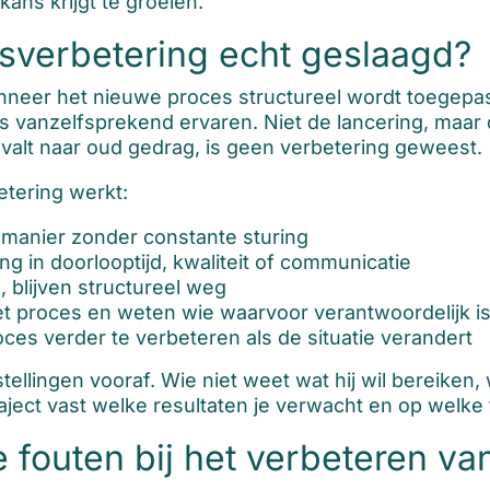
ns krijgt te groeien.
sverbetering echt geslaagd?
nneer het nieuwe proces structureel wordt toegep
vanzelfsprekend ervaren. Niet de lancering, maar 
valt naar oud gedrag, is geen verbetering geweest.
tering werkt:
anier zonder constante sturing
g in doorlooptijd, kwaliteit of communicatie
blijven structureel weg
t proces en weten wie waarvoor verantwoordelijk i
oces verder te verbeteren als de situatie verandert
lingen vooraf. Wie niet weet wat hij wil bereiken, we
raject vast welke resultaten je verwacht en op welke 
 fouten bij het verbeteren va