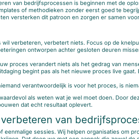
eren van bedrijfsprocessen is beginnen met de oplos
templates of methodieken zonder eerst goed te begrij
n versterken dit patroon en zorgen er samen voor 
s wil verbeteren, verbetert niets. Focus op de knel
teringen ontworpen achter gesloten deuren missen
uw proces verandert niets als het gedrag van mens
tdaging begint pas als het nieuwe proces live gaat.
iemand verantwoordelijk is voor het proces, is niem
 waardevol als weten wat je wel moet doen. Door dez
bouwen dat echt resultaat oplevert.
t verbeteren van bedrijfsproc
f eenmalige sessies. Wij helpen organisaties om pro
krijgen. Dat doen we met een aanpak die zowel de st