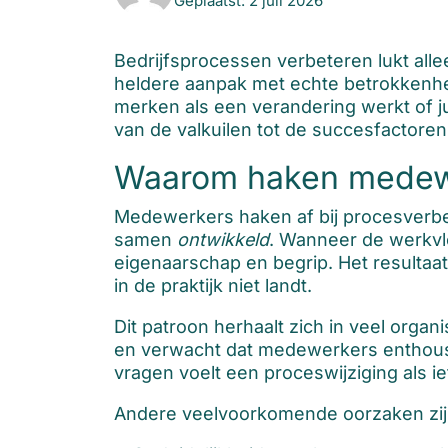
Geplaatst: 2 juli 2026
Bedrijfsprocessen verbeteren lukt alle
heldere aanpak met echte betrokkenheid
merken als een verandering werkt of ju
van de valkuilen tot de succesfactoren
Waarom haken medewer
Medewerkers haken af bij procesverb
samen
ontwikkeld
. Wanneer de werkvlo
eigenaarschap en begrip. Het resultaa
in de praktijk niet landt.
Dit patroon herhaalt zich in veel orga
en verwacht dat medewerkers enthousi
vragen voelt een proceswijziging als i
Andere veelvoorkomende oorzaken zij