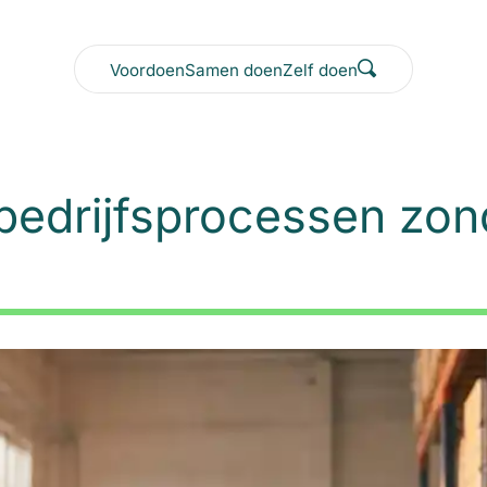
Voordoen
Samen doen
Zelf doen
bedrijfsprocessen zon