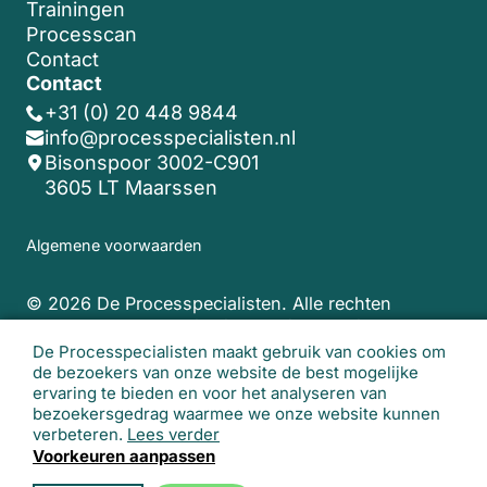
Trainingen
Processcan
Contact
Contact
+31 (0) 20 448 9844
info@processpecialisten.nl
Bisonspoor 3002-C901
3605 LT Maarssen
Algemene voorwaarden
© 2026 De Processpecialisten. Alle rechten
voorbehouden.
Realisatie website:
Studio
Lemon
De Processpecialisten maakt gebruik van cookies om
de bezoekers van onze website de best mogelijke
ervaring te bieden en voor het analyseren van
bezoekersgedrag waarmee we onze website kunnen
verbeteren.
Lees verder
Voorkeuren aanpassen