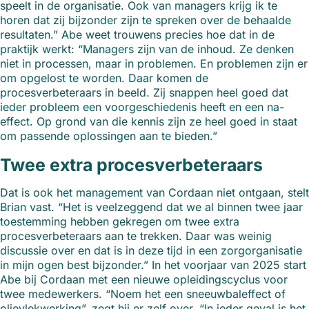
speelt in de organisatie. Ook van managers krijg ik te
horen dat zij bijzonder zijn te spreken over de behaalde
resultaten.” Abe weet trouwens precies hoe dat in de
praktijk werkt: “Managers zijn van de inhoud. Ze denken
niet in processen, maar in problemen. En problemen zijn er
om opgelost te worden. Daar komen de
procesverbeteraars in beeld. Zij snappen heel goed dat
ieder probleem een voorgeschiedenis heeft en een na-
effect. Op grond van die kennis zijn ze heel goed in staat
om passende oplossingen aan te bieden.”
Twee extra procesverbeteraars
Dat is ook het management van Cordaan niet ontgaan, stelt
Brian vast. “Het is veelzeggend dat we al binnen twee jaar
toestemming hebben gekregen om twee extra
procesverbeteraars aan te trekken. Daar was weinig
discussie over en dat is in deze tijd in een zorgorganisatie
in mijn ogen best bijzonder.” In het voorjaar van 2025 start
Abe bij Cordaan met een nieuwe opleidingscyclus voor
twee medewerkers. “Noem het een sneeuwbaleffect of
olievlekwerking”, zegt hij er zelf over. “In ieder geval is het