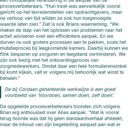
een inhoudelijke verandering in de aanpak van de
procesverbeteraars. “Hun inzet was aanvankelijk vooral
gericht op het tevredenstellen van opdrachtgevers, maar
na verloop van tijd wilden ze ook hun toegevoegde
waarde laten zien.” Dat is ook Brians waarneming. “We
maken de stap van het oplossen van problemen naar het
actief adviseren over een efficiëntere aanpak. En we
durven nu ook grotere processen aan te pakken, zoals het
mutatieproces bij leegkomende kamers. Daarbij kunnen we
flink besparen op zorguren en leegstand verminderen. We
zijn ook bezig met het onboardingproces van
zorgmedewerkers. Omdat daar een hele formulierenwinkel
bij komt kijken, valt er volgens mij behoorlijk wat winst te
behalen.”
De bij Cordaan gehanteerde werkwijze is een goed
voorbeeld van ‘Voordoen, samen doen, zelf doen’.
De opgeleide procesverbeteraars toonden zich volgens
Brian erg enthousiast over Abes aanpak. “Wat ik vooral
terug hoorde was dat hij geen standaardverhaal afsteekt,
maar de inhoud van zijn begeleiding aanpast aan wat er