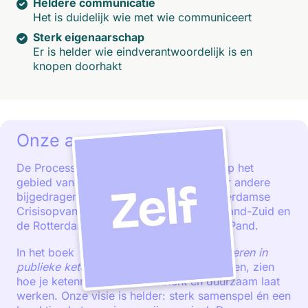
Heldere communicatie
Het is duidelijk wie met wie communiceert
Sterk eigenaarschap
Er is helder wie eindverantwoordelijk is en
knopen doorhakt
Onze aanpak
De Processpecialisten zijn dé autoriteit op het
gebied van ketenregie. We hebben onder andere
bijgedragen aan trajecten zoals de Amsterdamse
Crisisopvang, het Veiligheidshuis Gelderland-Zuid en
de Rotterdamse Handhaving Persoon en Pand.
In het boek
‘Ketenregie. Acteren en regisseren in
publieke ketens’
laten De Processpecialisten, zien
hoe je ketenregie effectief inricht en duurzaam laat
werken. Onze visie is helder: sterk samenspel én een