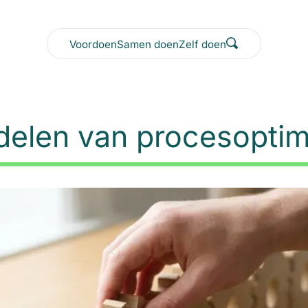
Voordoen
Samen doen
Zelf doen
delen van procesoptim