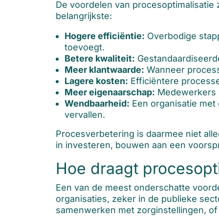
De voordelen van procesoptimalisatie 
belangrijkste:
Hogere efficiëntie:
Overbodige stapp
toevoegt.
Betere kwaliteit:
Gestandaardiseerde
Meer klantwaarde:
Wanneer processen
Lagere kosten:
Efficiëntere processe
Meer eigenaarschap:
Medewerkers di
Wendbaarheid:
Een organisatie met 
vervallen.
Procesverbetering is daarmee niet alle
in investeren, bouwen aan een voorspr
Hoe draagt procesopti
Een van de meest onderschatte voorde
organisaties, zeker in de publieke sec
samenwerken met zorginstellingen, of 