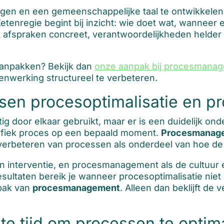
engen en een gemeenschappelijke taal te ontwikkele
tenregie begint bij inzicht: wie doet wat, wanneer 
t afspraken concreet, verantwoordelijkheden helder e
k aanpakken? Bekijk dan
onze aanpak bij procesmanag
nwerking structureel te verbeteren.
ussen procesoptimalisatie en
 door elkaar gebruikt, maar er is een duidelijk on
ecifiek proces op een bepaald moment.
Procesmanag
 verbeteren van processen als onderdeel van hoe de 
een interventie, en procesmanagement als de cultuur
sultaten bereik je wanneer procesoptimalisatie niet
pak van
procesmanagement
. Alleen dan beklijft de 
ste tijd om processen te optim