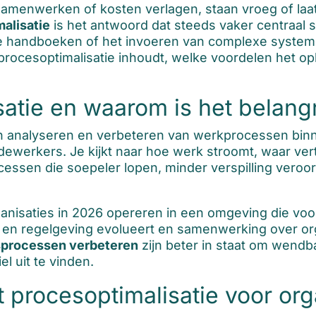
 samenwerken of kosten verlagen, staan vroeg of laa
alisatie
is het antwoord dat steeds vaker centraal s
kke handboeken of het invoeren van complexe syst
at procesoptimalisatie inhoudt, welke voordelen het op
satie en waarom is het belangr
ch analyseren en verbeteren van werkprocessen binn
ewerkers. Je kijkt naar hoe werk stroomt, waar vert
cessen die soepeler lopen, minder verspilling veroo
ganisaties in 2026 opereren in een omgeving die voo
 en regelgeving evolueert en samenwerking over o
sprocessen verbeteren
zijn beter in staat om wendbaa
l uit te vinden.
 procesoptimalisatie voor org