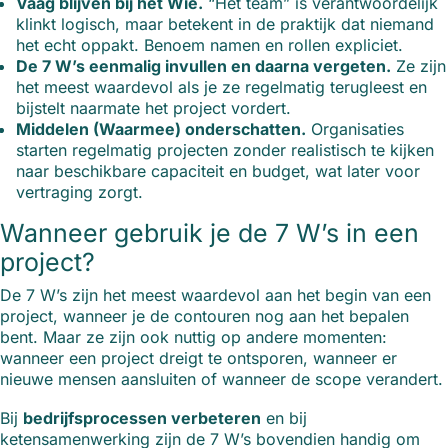
Vaag blijven bij het Wie.
“Het team” is verantwoordelijk
klinkt logisch, maar betekent in de praktijk dat niemand
het echt oppakt. Benoem namen en rollen expliciet.
De 7 W’s eenmalig invullen en daarna vergeten.
Ze zijn
het meest waardevol als je ze regelmatig terugleest en
bijstelt naarmate het project vordert.
Middelen (Waarmee) onderschatten.
Organisaties
starten regelmatig projecten zonder realistisch te kijken
naar beschikbare capaciteit en budget, wat later voor
vertraging zorgt.
Wanneer gebruik je de 7 W’s in een
project?
De 7 W’s zijn het meest waardevol aan het begin van een
project, wanneer je de contouren nog aan het bepalen
bent. Maar ze zijn ook nuttig op andere momenten:
wanneer een project dreigt te ontsporen, wanneer er
nieuwe mensen aansluiten of wanneer de scope verandert.
Bij
bedrijfsprocessen verbeteren
en bij
ketensamenwerking zijn de 7 W’s bovendien handig om