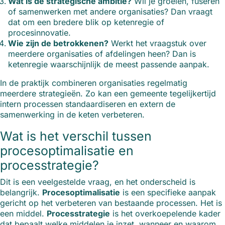
Wat is de strategische ambitie?
Wil je groeien, fuseren
of samenwerken met andere organisaties? Dan vraagt
dat om een bredere blik op ketenregie of
procesinnovatie.
Wie zijn de betrokkenen?
Werkt het vraagstuk over
meerdere organisaties of afdelingen heen? Dan is
ketenregie waarschijnlijk de meest passende aanpak.
In de praktijk combineren organisaties regelmatig
meerdere strategieën. Zo kan een gemeente tegelijkertijd
intern processen standaardiseren en extern de
samenwerking in de keten verbeteren.
Wat is het verschil tussen
procesoptimalisatie en
processtrategie?
Dit is een veelgestelde vraag, en het onderscheid is
belangrijk.
Procesoptimalisatie
is een specifieke aanpak
gericht op het verbeteren van bestaande processen. Het is
een middel.
Processtrategie
is het overkoepelende kader
dat bepaalt welke middelen je inzet, wanneer en waarom.