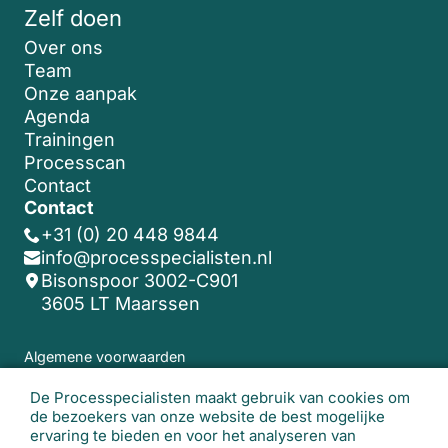
Zelf doen
Over ons
Team
Onze aanpak
Agenda
Trainingen
Processcan
Contact
Contact
+31 (0) 20 448 9844
info@processpecialisten.nl
Bisonspoor 3002-C901
3605 LT Maarssen
Algemene voorwaarden
De Processpecialisten maakt gebruik van cookies om
© 2026 De Processpecialisten. Alle rechten
de bezoekers van onze website de best mogelijke
voorbehouden.
Realisatie website:
Studio
ervaring te bieden en voor het analyseren van