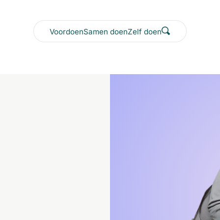
Voordoen
Samen doen
Zelf doen