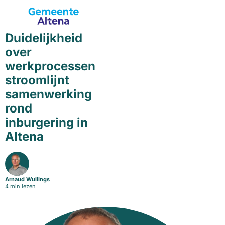
Duidelijkheid
over
werkprocessen
stroomlijnt
samenwerking
rond
inburgering in
Altena
Arnaud Wullings
4 min lezen