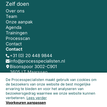
Zelf doen
Over ons
Team
Onze aanpak
Agenda
Trainingen
Processcan
Contact
Contact
+31 (0) 20 448 9844
info@processpecialisten.nl
Bisonspoor 3002-C901
3605 LT Maarssen
De Processpecialisten maakt gebruik van cookies om
de bezoekers van onze website de best mogelijke
Algemene voorwaarden
ervaring te bieden en voor het analyseren van
bezoekersgedrag waarmee we onze website kunnen
© 2026 De Processpecialisten. Alle rechten
verbeteren.
Lees verder
voorbehouden.
Realisatie website:
Studio
Voorkeuren aanpassen