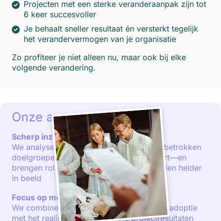
Projecten met een sterke veranderaanpak zijn tot
6 keer succesvoller
Je behaalt sneller resultaat én versterkt tegelijk
het verandervermogen van je organisatie
Zo profiteer je niet alleen nu, maar ook bij elke
volgende verandering.
Onze aanpak
Scherp inzicht als vertrekpunt
We analyseren het gewenste gedrag, de betrokken
doelgroepen en wat er voor hen verandert—en
brengen rollen, risico’s en randvoorwaarden helder
in beeld
Focus op mensen én resultaat
We combineren aandacht voor gedrag en adoptie
met het realiseren van concrete projectresultaten