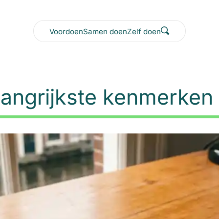
Voordoen
Samen doen
Zelf doen
elangrijkste kenmerke