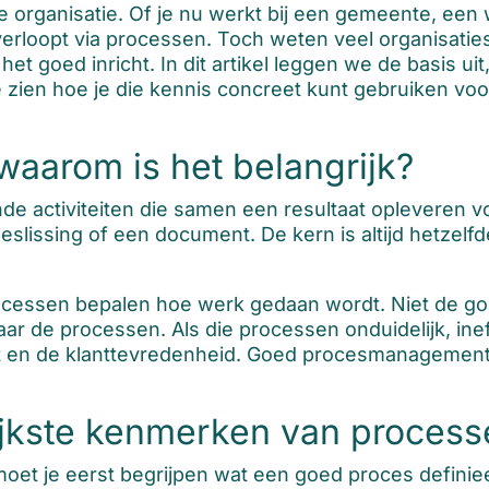
e organisatie. Of je nu werkt bij een gemeente, ee
t, verloopt via processen. Toch weten veel organisat
e het goed inricht. In dit artikel leggen we de basis u
zien hoe je die kennis concreet kunt gebruiken voo
waarom is het belangrijk?
 activiteiten die samen een resultaat opleveren voo
eslissing of een document. De kern is altijd hetzelfde
rocessen bepalen hoe werk gedaan wordt. Niet de 
r de processen. Als die processen onduidelijk, ineff
it en de klanttevredenheid. Goed procesmanagement 
rijkste kenmerken van proces
et je eerst begrijpen wat een goed proces definieert