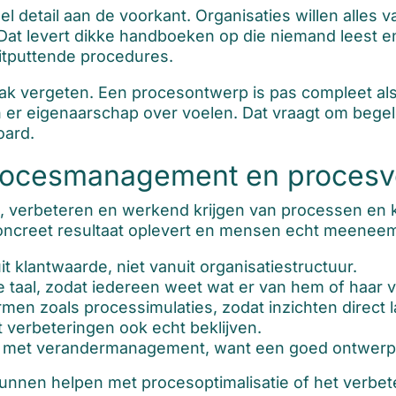
l detail aan de voorkant. Organisaties willen alles v
t levert dikke handboeken op die niemand leest en di
itputtende procedures.
 vaak vergeten. Een procesontwerp is pas compleet 
er eigenaarschap over voelen. Dat vraagt om begele
oard.
procesmanagement en procesv
ten, verbeteren en werkend krijgen van processen en
oncreet resultaat oplevert en mensen echt meeneem
 klantwaarde, niet vanuit organisatiestructuur.
taal, zodat iedereen weet wat er van hem of haar 
n zoals processimulaties, zodat inzichten direct la
verbeteringen ook echt beklijven.
et verandermanagement, want een goed ontwerp zo
 kunnen helpen met procesoptimalisatie of het verbe