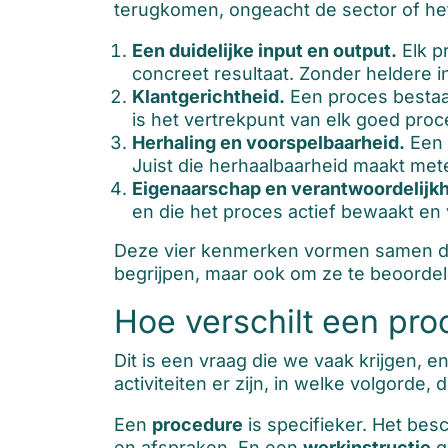
terugkomen, ongeacht de sector of het
Een duidelijke input en output.
Elk p
concreet resultaat. Zonder heldere 
Klantgerichtheid.
Een proces bestaat 
is het vertrekpunt van elk goed pro
Herhaling en voorspelbaarheid.
Een 
Juist die herhaalbaarheid maakt mete
Eigenaarschap en verantwoordelijkh
en die het proces actief bewaakt en 
Deze vier kenmerken vormen samen de 
begrijpen, maar ook om ze te beoordel
Hoe verschilt een pro
Dit is een vraag die we vaak krijgen, en
activiteiten er zijn, in welke volgorde,
Een
procedure
is specifieker. Het bes
en afspraken. En een
werkinstructie
g