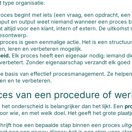
 type organisatie.
roces begint met iets (een vraag, een opdracht, ee
input en output weet niemand wanneer een proces beg
altijd voor een klant, intern of extern. De uitkomst
cesontwerp.
proces is geen eenmalige actie. Het is een structuu
n, leren en verbeteren mogelijk.
eid.
Elk proces heeft een eigenaar nodig: iemand die
verbetert. Zonder eigenaarschap verzandt elk goed o
basis van effectief procesmanagement. Ze helpen j
en en te verbeteren.
ces van een procedure of werk
 het onderscheid is belangrijker dan het lijkt. Een
pr
 door wie, en met welk doel. Het geeft het grote plaatj
chrijft hoe een bepaalde stap binnen een proces uit
aat nog een niveau dieper: het is een stap-voor-stap